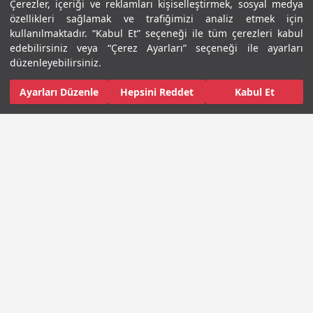
Çerezler, içeriği ve reklamları kişiselleştirmek, sosyal medya
Bir Grup Olarak, Farklı Yollarda, Aynı Hedefe
özellikleri sağlamak ve trafiğimizi analiz etmek için
kullanılmaktadır. “Kabul Et” seçeneği ile tüm çerezleri kabul
edebilirsiniz veya “Çerez Ayarları” seçeneği ile ayarları
düzenleyebilirsiniz.
Strateji
Yönetim
Tarihçe
Ayarları Düzenle
Hepsini Reddet
Kabul Et
Bir Grup Olarak, Farklı
Yollarda, Aynı Hedefe
Sürdürülebilirlik, uzun vadeli değer üretmenin temeli
haline geldi. Tercih değil, stratejik bir gereklilik.
Anadolu Grubu’nda daha iyi bir yarın inşa etme
amacımız faaliyetlerimize yön veriyor. 2035
vizyonumuz doğrultusunda ilerlerken, bu amacın